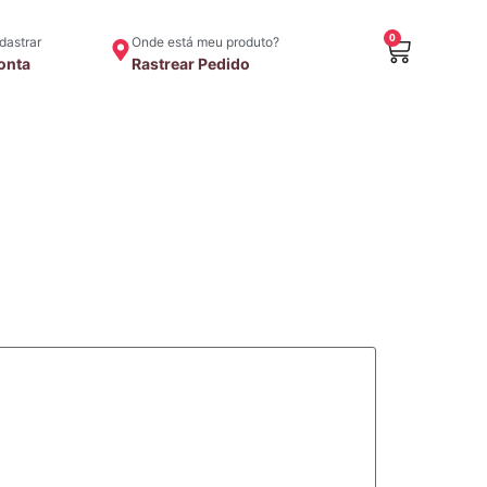
0
adastrar
Onde está meu produto?
onta
Rastrear Pedido