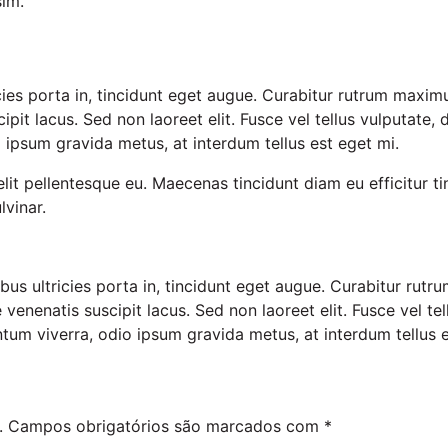
sim.
icies porta in, tincidunt eget augue. Curabitur rutrum maximu
ipit lacus. Sed non laoreet elit. Fusce vel tellus vulputate, 
ipsum gravida metus, at interdum tellus est eget mi.
a elit pellentesque eu. Maecenas tincidunt diam eu efficitur
lvinar.
pibus ultricies porta in, tincidunt eget augue. Curabitur rut
ue venenatis suscipit lacus. Sed non laoreet elit. Fusce vel te
um viverra, odio ipsum gravida metus, at interdum tellus e
.
Campos obrigatórios são marcados com
*