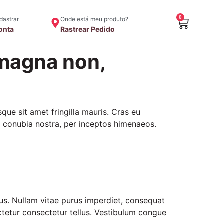
0
adastrar
Onde está meu produto?
onta
Rastrear Pedido
 magna non,
sque sit amet fringilla mauris. Cras eu
er conubia nostra, per inceptos himenaeos.
tus. Nullam vitae purus imperdiet, consequat
sectetur consectetur tellus. Vestibulum congue